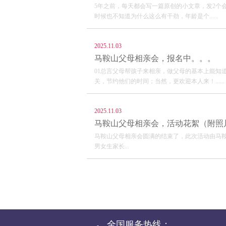
5年之前，每天都会写一篇原创的小文章，发2个
时候也不知道为什么这么有干劲，年龄是个......
2025.11.03
马鞍山父母相亲会，报名中。。。
01总言父母帮孩子来相亲，做父母的基本上能知
关，节约他们的时间；当然，更欢迎本人来！......
2025.11.03
马鞍山父母相亲会，活动花絮（附照
马鞍山父母相亲会圆满的结束了，此次活动由马鞍山
男女生家长...
全国服务热线：