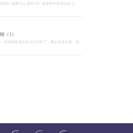
的 “缘聚半山·爱在520” 单身青年联谊活动“火
锦（1）
信息，恒缘婚恋成立迄今已29年了，素以专业正规、成
.