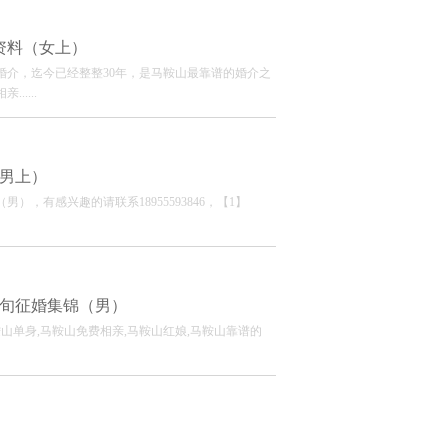
月资料（女上）
婚介，迄今已经整整30年，是马鞍山最靠谱的婚介之
....
（男上）
），有感兴趣的请联系18955593846，【1】
下旬征婚集锦（男）
山单身,马鞍山免费相亲,马鞍山红娘,马鞍山靠谱的