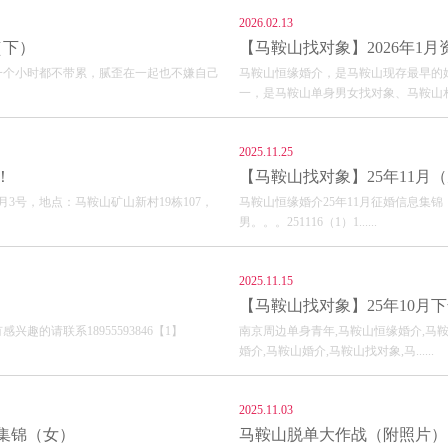
2026.02.13
（下）
【马鞍山找对象】2026年1
一个小时都不带累，腻歪在一起也不嫌自己
马鞍山恒缘婚介，是马鞍山现存最早的
一，是马鞍山单身男女找对象、马鞍山相亲..
2025.11.25
！
【马鞍山找对象】25年11月
月3号，地点：马鞍山矿山新村19栋107，
马鞍山恒缘婚介25年11月征婚信息集锦（男
男。。。251116（1）1......
2025.11.15
【马鞍山找对象】25年10月
趣的请联系18955593846【1】
南京周边单身青年,马鞍山恒缘婚介,马鞍
婚介,马鞍山婚介,马鞍山找对象,马......
2025.11.03
婚集锦（女）
马鞍山脱单大作战（附照片）