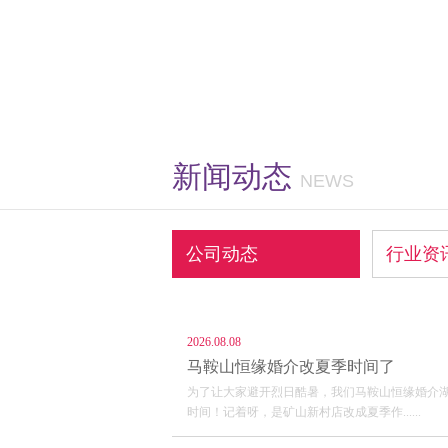
新闻动态
NEWS
公司动态
行业资
2026.08.08
马鞍山恒缘婚介改夏季时间了
为了让大家避开烈日酷暑，我们马鞍山恒缘婚介湖
时间！记着呀，是矿山新村店改成夏季作......