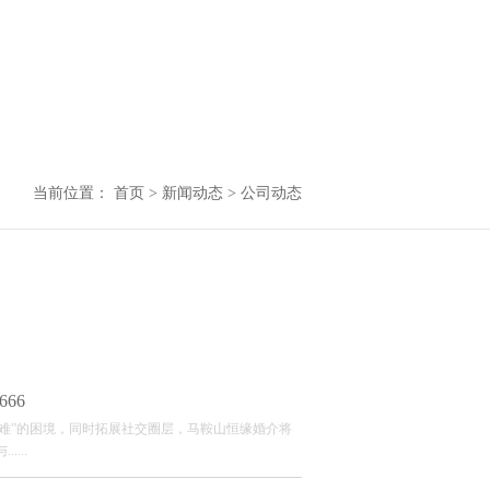
当前位置：
首页
>
新闻动态
>
公司动态
66
单难”的困境，同时拓展社交圈层，马鞍山恒缘婚介将
...