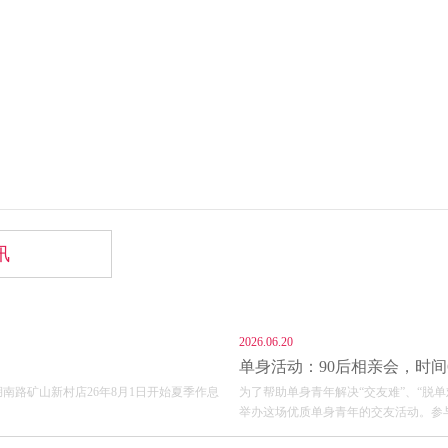
讯
2026.06.20
单身活动：90后相亲会，时间6
南路矿山新村店26年8月1日开始夏季作息
为了帮助单身青年解决“交友难”、“脱
举办这场优质单身青年的交友活动。参与...