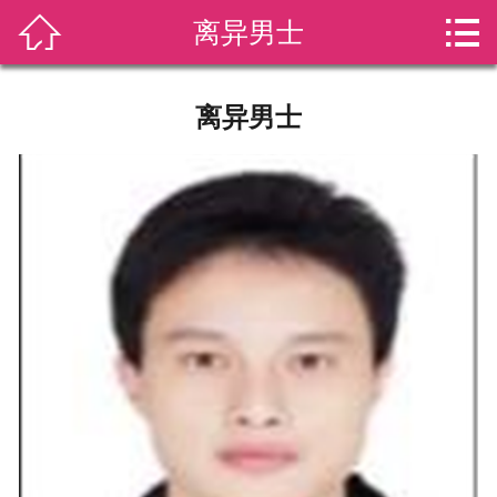


离异男士
网站首页

免费注册
离异男士
首页会员
新闻动态
活动花絮
成功案例
情感挽回
服务套餐
关于我们